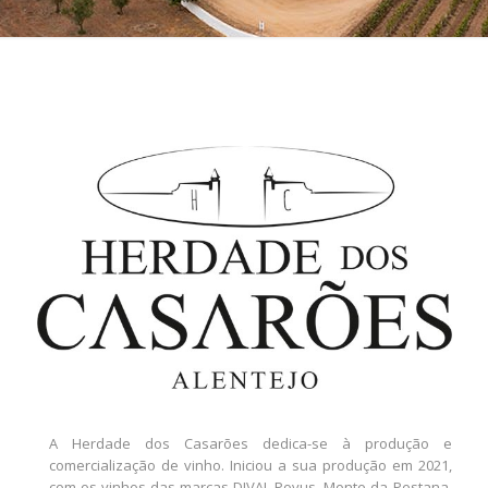
A Herdade dos Casarões dedica-se à produção e
comercialização de vinho. Iniciou a sua produção em 2021,
com os vinhos das marcas DIVAI, Povus, Monte da Pestana,