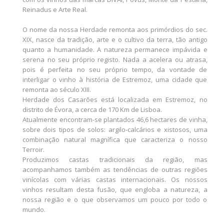
Reinadus e Arte Real.
O nome da nossa Herdade remonta aos primórdios do sec.
XIX, nasce da tradição, arte e o cultivo da terra, tão antigo
quanto a humanidade. A natureza permanece impávida e
serena no seu próprio registo. Nada a acelera ou atrasa,
pois é perfeita no seu próprio tempo, da vontade de
interligar o vinho à história de Estremoz, uma cidade que
remonta ao século XIII.
Herdade dos Casarões está localizada em Estremoz, no
distrito de Évora, a cerca de 170 Km de Lisboa.
Atualmente encontram-se plantados 46,6 hectares de vinha,
sobre dois tipos de solos: argilo-calcários e xistosos, uma
combinação natural magnífica que caracteriza o nosso
Terroir.
Produzimos castas tradicionais da região, mas
acompanhamos também as tendências de outras regiões
vinícolas com várias castas internacionais. Os nossos
vinhos resultam desta fusão, que engloba a natureza, a
nossa região e o que observamos um pouco por todo o
mundo.