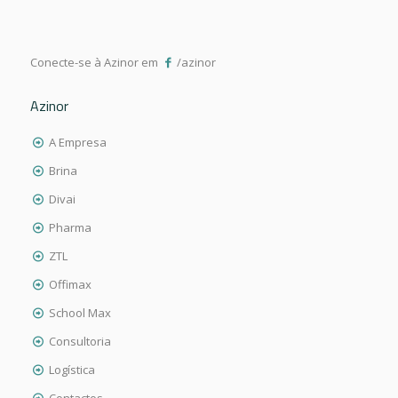
Conecte-se à Azinor em
/azinor
Azinor
A Empresa
Brina
Divai
Pharma
ZTL
Offimax
School Max
Consultoria
Logística