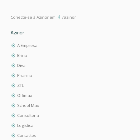
Conecte-se à Azinor em
/azinor
Azinor
A Empresa
Brina
Divai
Pharma
ZTL
Offimax
School Max
Consultoria
Logística
Contactos