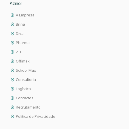
Azinor
A Empresa
Brina
Divai
Pharma
ZTL
Offimax
School Max
Consultoria
Logística
Contactos
Recrutamento
Política de Privacidade