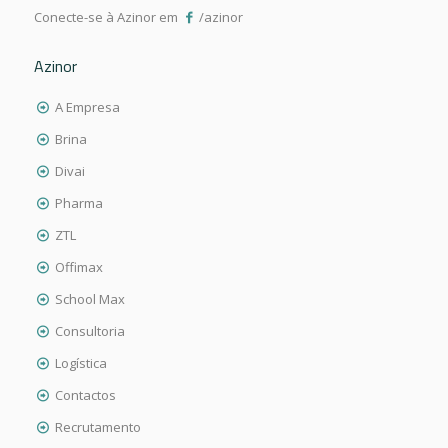
Conecte-se à Azinor em
/azinor
Azinor
A Empresa
Brina
Divai
Pharma
ZTL
Offimax
School Max
Consultoria
Logística
Contactos
Recrutamento