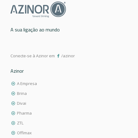
A sua ligação ao mundo
Conecte-se à Azinor em
/azinor
Azinor
A Empresa
Brina
Divai
Pharma
ZTL
Offimax